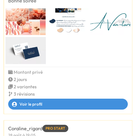
Bonne soirée
Montant privé
2 jours
2 variantes
3 révisions
Voir le profil
Coraline_rigard
PRO START
28 août à 19:05