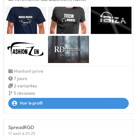
Montant privé
7 jours
2 variantes
5 révisions
Voir le profil
SpreadRGD
17 août à 01:23