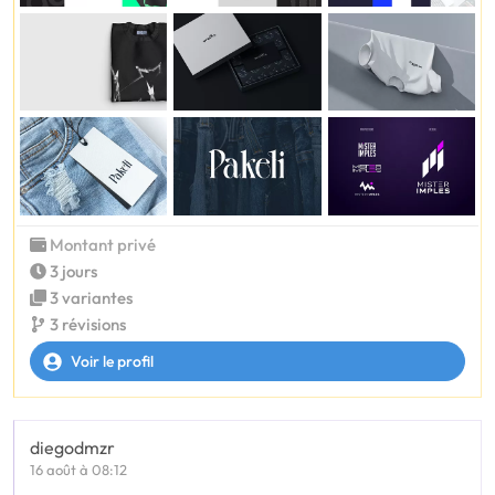
Montant privé
3 jours
3 variantes
3 révisions
Voir le profil
diegodmzr
16 août à 08:12