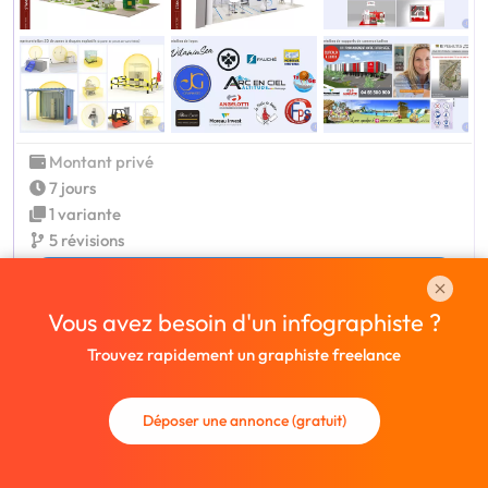
Montant privé
7 jours
1 variante
5 révisions
Voir le profil
Vous avez besoin d'un infographiste ?
Trouvez rapidement un graphiste freelance
h4im
14 août à 09:36
Bonjour, disponible pour travailler sur ce projet.
Déposer une annonce (gratuit)
N'hésitez pas à me contacter. Bonne journée à vous.
Montant privé