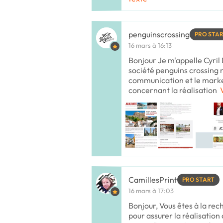
penguinscrossing
PRO STA
16 mars à 16:13
Bonjour Je m'appelle Cyril 
société penguins crossing 
communication et le marke
concernant la réalisation
CamillesPrint
PRO START
16 mars à 17:03
Bonjour, Vous êtes à la re
pour assurer la réalisatio