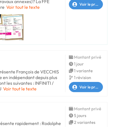
travaux annexes)? La FFE
Voir le profil
Pre
Voir tout le texte
Montant privé
1 jour
1 variante
présente François de VECCHIS
te en indépendant depuis plus
1 révision
t les suivantes : INFINITI /
Voir le profil
U
Voir tout le texte
Montant privé
5 jours
2 variantes
résente rapidement : Rodolphe