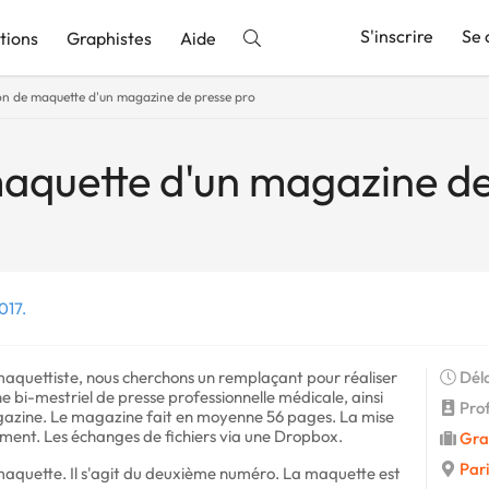
S'inscrire
Se 
tions
Graphistes
Aide
on de maquette d'un magazine de presse pro
nnonce
aquette d'un magazine de
017.
/maquettiste, nous cherchons un remplaçant pour réaliser
Déla
 bi-mestriel de presse professionnelle médicale, ainsi
Profi
azine. Le magazine fait en moyenne 56 pages. La mise
ement. Les échanges de fichiers via une Dropbox.
Gra
Pari
 maquette. Il s'agit du deuxième numéro. La maquette est