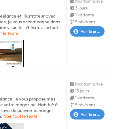
Montant privé
3 jours
1 variante
reelance et illustrateur avec
ence, je vous accompagne dans
5 révisions
n visuelle, n'hésitez surtout
Voir le profil
t le texte
Montant privé
15 jours
1 variante
elance, je vous propose mes
de votre magazine. Habitué à
5 révisions
t ravis de pouvoir échanger
Voir le profil
s
Voir tout le texte