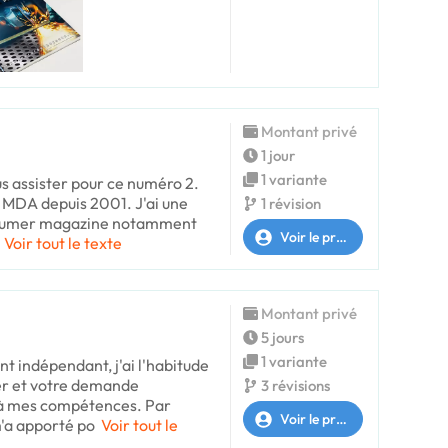
Montant privé
1 jour
1 variante
ous assister pour ce numéro 2.
la MDA depuis 2001. J'ai une
1 révision
nsumer magazine notamment
Voir le profil
Voir tout le texte
Montant privé
5 jours
1 variante
t indépendant, j'ai l'habitude
ier et votre demande
3 révisions
à mes compétences. Par
Voir le profil
'a apporté po
Voir tout le