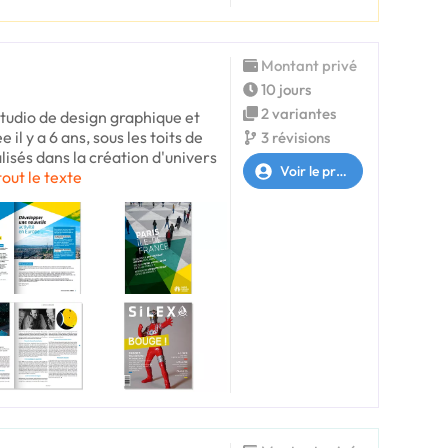
Montant privé
10 jours
2 variantes
tudio de design graphique et
l y a 6 ans, sous les toits de
3 révisions
isés dans la création d'univers
Voir le profil
tout le texte