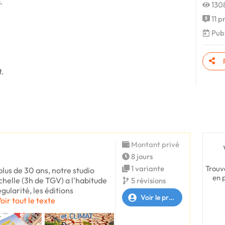
.
1308
11 p
Publ
t.
Montant privé
8 jours
Trouv
1 variante
lus de 30 ans, notre studio
en 
chelle (3h de TGV) a l'habitude
5 révisions
gularité, les éditions
Voir le profil
oir tout le texte