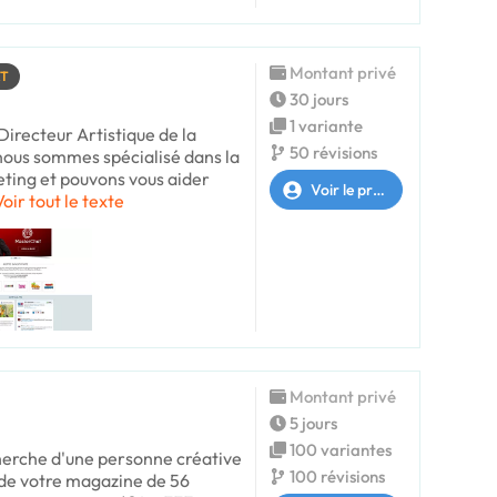
Montant privé
RT
30 jours
1 variante
Directeur Artistique de la
50 révisions
nous sommes spécialisé dans la
ting et pouvons vous aider
Voir le profil
Voir tout le texte
Montant privé
5 jours
100 variantes
cherche d'une personne créative
100 révisions
n de votre magazine de 56