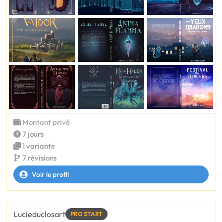
Montant privé
7 jours
1 variante
7 révisions
Voir le profil
Lucieduclosart
PRO START