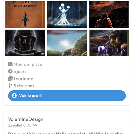
Montant privé
5 jours
1 variante
3 révisions
Voir le profil
ValentineDesign
22 juillet à 08:49
Bonjour, Voici mon portfolio complet : ****** Je réalise