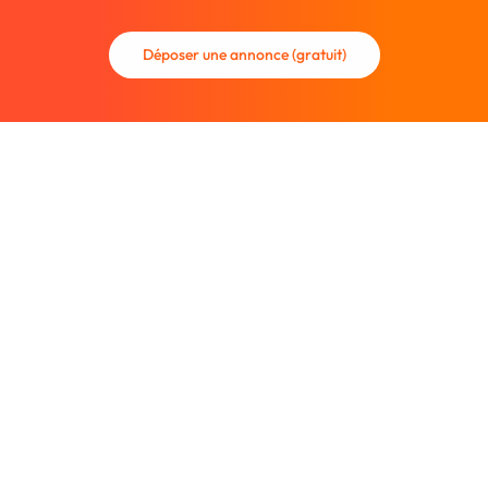
Déposer une annonce (gratuit)
La communauté des graphistes et des designers.
Trouvez un graphiste freelance ou recrutez un nouveau
collaborateur.
Entreprise
À propos