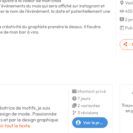
 ajusté à la valeur de mon choix
Vedr
d'événements du mois qui sera affiché sur instagram et
ier le nom de l'événément, la date et potentiellement une
455
2 pr
 la créativité du graphiste prendre le dessus. Il faudra
Publ
e de mon bar à vins.
Montant privé
7 jours
Trouv
2 variantes
réatrice de motifs, je suis
en 
3 révisions
design de mode. Passionnée
rs et par le design graphique
Voir le profil
ir tout le texte