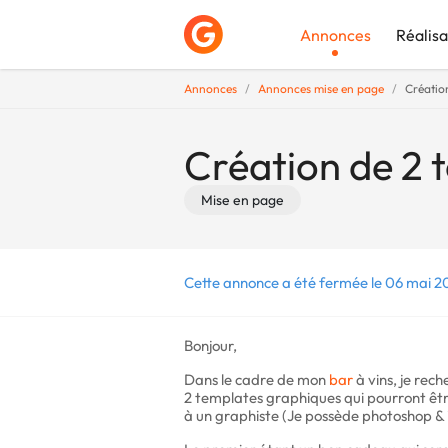
Annonces
Réalisa
Annonces
Annonces mise en page
Créatio
Déposer une a
Création de 2
Mise en page
Cette annonce a été fermée le 06 mai 2
Bonjour,
Dans le cadre de mon
bar
à vins, je rec
2 templates graphiques qui pourront êtr
à un graphiste (Je possède photoshop & i