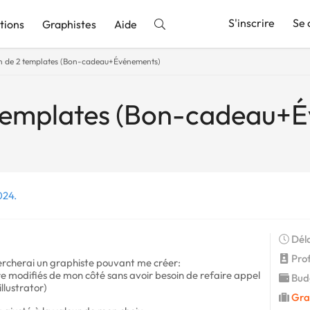
S'inscrire
Se 
tions
Graphistes
Aide
n de 2 templates (Bon-cadeau+Événements)
nnonce
 templates (Bon-cadeau+
024.
Déla
Profi
hercherai un graphiste pouvant me créer:
e modifiés de mon côté sans avoir besoin de refaire appel
Budg
llustrator)
Gra