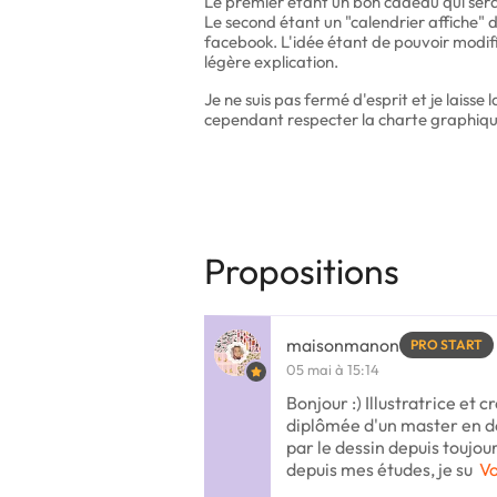
Le premier étant un bon cadeau qui sera
Le second étant un "calendrier affiche" 
facebook. L'idée étant de pouvoir modif
légère explication.
Je ne suis pas fermé d'esprit et je laisse
cependant respecter la charte graphiqu
Propositions
maisonmanon
PRO START
05 mai à 15:14
Bonjour :) Illustratrice et c
diplômée d'un master en 
par le dessin depuis toujou
depuis mes études, je su
Vo