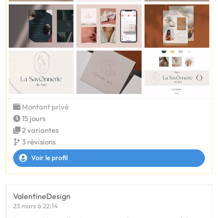
Montant privé
15 jours
2 variantes
3 révisions
Voir le profil
ValentineDesign
23 mars à 22:14