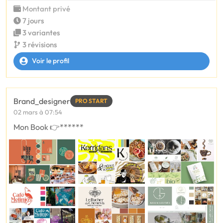
Montant privé
7 jours
3 variantes
3 révisions
Voir le profil
Brand_designer
PRO START
02 mars à 07:54
Mon Book 👉******