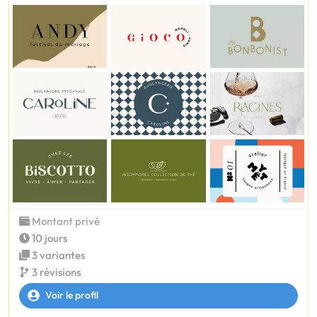
Montant privé
10 jours
3 variantes
3 révisions
Voir le profil