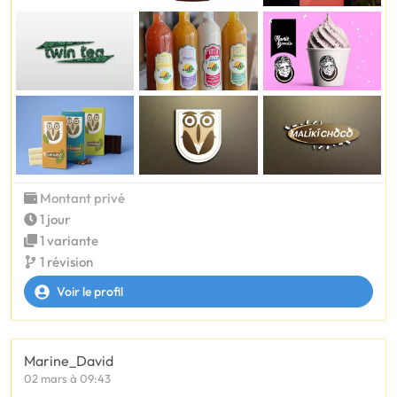
Montant privé
1 jour
1 variante
1 révision
Voir le profil
Marine_David
02 mars à 09:43