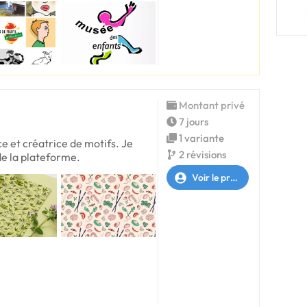
Montant privé
7 jours
1 variante
ice et créatrice de motifs. Je
2 révisions
de la plateforme.
Voir le profil