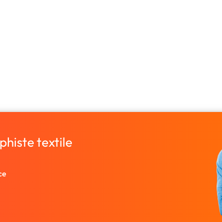
histe textile
ce