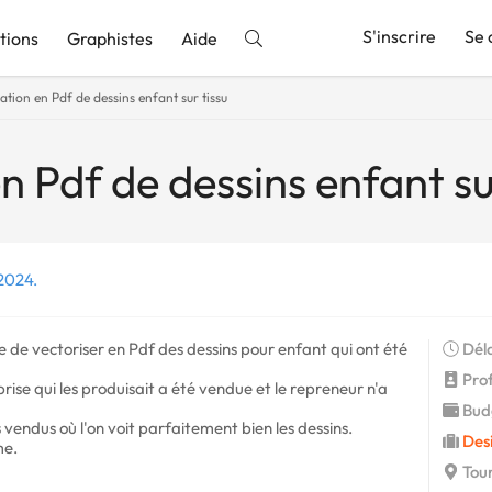
S'inscrire
Se 
tions
Graphistes
Aide
ation en Pdf de dessins enfant sur tissu
nnonce
n Pdf de dessins enfant su
2024.
e de vectoriser en Pdf des dessins pour enfant qui ont été
Déla
Profi
prise qui les produisait a été vendue et le repreneur n'a
Budg
 vendus où l'on voit parfaitement bien les dessins.
Desi
me.
Tour