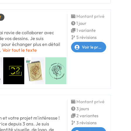
Montant privé
T
1 jour
1 variante
ai ravie de collaborer avec
5 révisions
e vos dessins. Je suis
pour échanger plus en détail
Voir le profil
,
Voir tout le texte
Montant privé
3 jours
2 variantes
 et votre projet m'intéresse !
3 révisions
rice depuis 3 ans. Je suis
entité visuelle, de logo, de