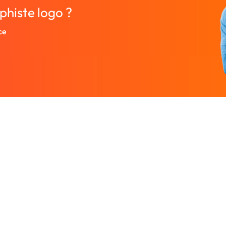
phiste logo ?
ce
Entreprise
Ressources
 designers.
À propos
Nos guides prati
rutez un
Nous contacter
Freelances par v
Partenaires
Centre d'aide
Avis sur Graphiste.com
Le blog
Nos tarifs