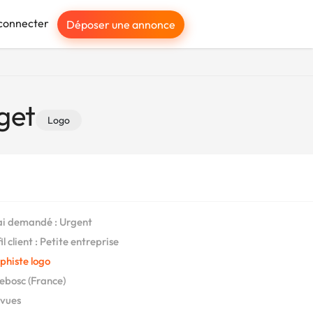
connecter
Déposer une annonce
get
Logo
i demandé : Urgent
l client : Petite entreprise
phiste logo
bosc (France)
vues