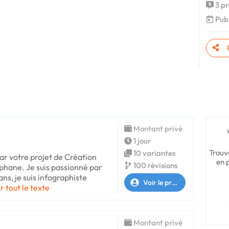
3 pr
Publ
Montant privé
1 jour
Trouv
10 variantes
par votre projet de Création
en 
100 révisions
éphane. Je suis passionné par
ans, je suis infographiste
Voir le profil
r tout le texte
Montant privé