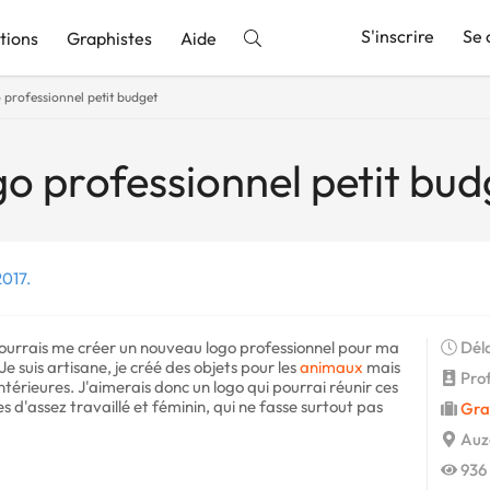
S'inscrire
Se 
tions
Graphistes
Aide
 professionnel petit budget
nnonce
go professionnel petit bud
2017.
pourrais me créer un nouveau logo professionnel pour ma
Déla
Je suis artisane, je créé des objets pour les
animaux
mais
Profi
térieures. J'aimerais donc un logo qui pourrai réunir ces
s d'assez travaillé et féminin, qui ne fasse surtout pas
Gra
Auze
936 