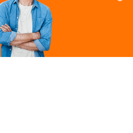
Légal
ques
Mentions légales
ille
Politique de
confidentialité
Conditions générales