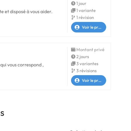
1 jour
1 variante
te et disposé à vous aider.
1 révision
Voir le profil
Montant privé
2 jours
3 variantes
 qui vous correspond ,
3 révisions
Voir le profil
es