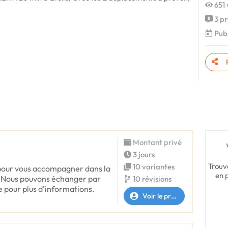
651 
3 pr
Publ
Montant privé
3 jours
Trouv
10 variantes
e pour vous accompagner dans la
en 
t. Nous pouvons échanger par
10 révisions
 pour plus d'informations.
Voir le profil