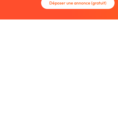
Déposer une annonce (gratuit)
La communauté des graphistes et des
Trouvez un graphiste freelance ou rec
nouveau collaborateur.