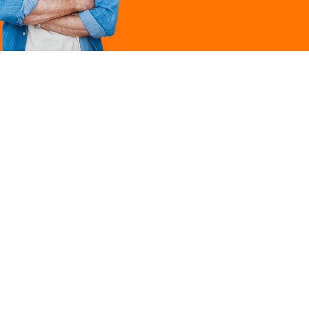
Légal
ques
Mentions légales
ille
Politique de
confidentialité
Conditions générales