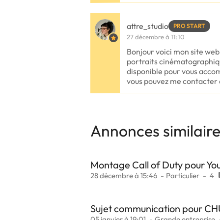
attre_studio
PRO START
27 décembre à 11:10
Bonjour voici mon site web
portraits cinématographiqu
disponible pour vous acco
vous pouvez me contacter 
Annonces similair
Montage Call of Duty pour Yo
28 décembre à 15:46
Particulier
4
Sujet communication pour C
05 janvier à 19:01
Grande entreprise