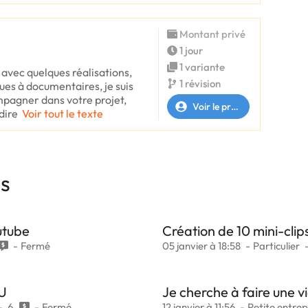
Montant privé
1 jour
1 variante
 avec quelques réalisations,
1 révision
es à documentaires, je suis
mpagner dans votre projet,
Voir le profil
dire
Voir tout le texte
es
utube
Création de 10 mini-clips
Fermé
05 janvier à 18:58
Particulier
HU
Je cherche à faire une 
6
Fermé
12 janvier à 11:56
Petite entrep