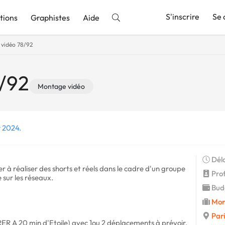
S'inscrire
Se 
tions
Graphistes
Aide
 vidéo 78/92
nnonce
8/92
Montage vidéo
r 2024.
Déla
 à réaliser des shorts et réels dans le cadre d'un groupe
Profi
 sur les réseaux.
Budg
Mon
Pari
 RER A 20 min d'Etoile) avec 1ou 2 déplacements à prévoir,