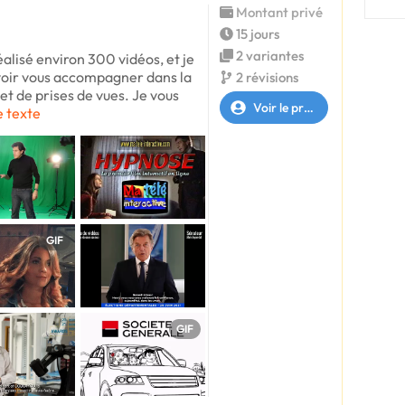
Montant privé
15 jours
2 variantes
éalisé environ 300 vidéos, et je
uvoir vous accompagner dans la
2 révisions
et de prises de vues. Je vous
Voir le profil
e texte
GIF
GIF