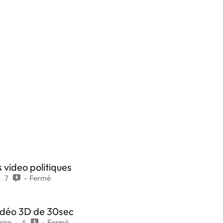
 video politiques
7
Fermé
vidéo 3D de 30sec
rise
4
Fermé