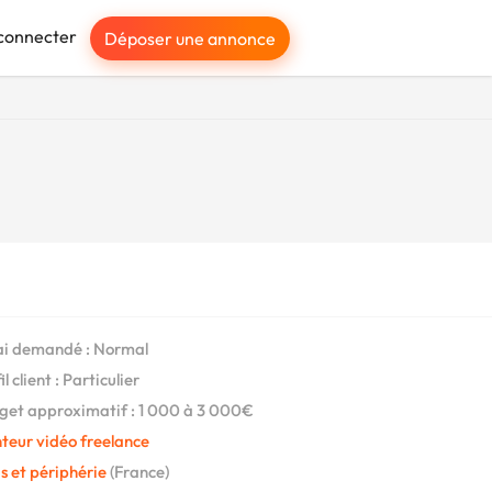
connecter
Déposer une annonce
i demandé : Normal
l client : Particulier
et approximatif : 1 000 à 3 000€
teur vidéo freelance
s et périphérie
(France)