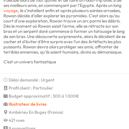
Il décide alors de tout quitter et de faire un road-trip avec 8 de
ses meilleurs amis, en commençant par l’Egypte. Après un long
voyage
, ils s’installent enfin et après plusieurs soirées arrosées,
Rowan décide d’aller explorer les pyramides. C’est alors qu’au
court d’une exploration, Rowan trouve un arc parmi les débris.
Dès le moment où Rowan saisit l’arme, elle se rétracte sur son
bras et un serpent doré commence à former un tatouage le long
de son bras. Une découverte surprenante, alors ils décident de se
cacher et d’éviter d’être surpris avec l’un des Artéfacts les plus
puissants. Rowan devra alors protéger ses amis, affronter de
terribles ennemies, qu’ils soient humains, divins ou démoniaque.
C’est un univers fantastique
Délai demandé : Urgent
Profil client : Particulier
Budget approximatif : 300 à 1 000€
Illustrateur de livres
Ambérieu En Bugey (France)
421 vues
9 propositions