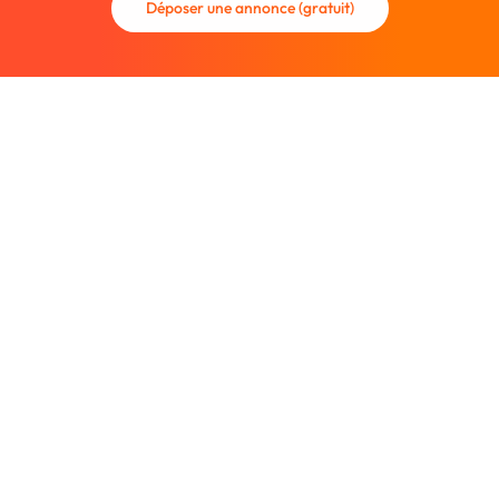
Déposer une annonce (gratuit)
La communauté des graphistes et des designers.
Trouvez un graphiste freelance ou recrutez un nouveau
collaborateur.
Entreprise
À propos
Nous contacter