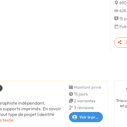
6900
628 
15 p
Publ
Montant privé
15 jours
Trouv
2 variantes
graphiste indépendant,
en 
3 révisions
es supports imprimés. En savoir
 tout type de projet (identité
Voir le profil
le texte