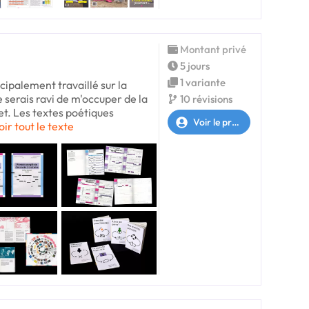
Montant privé
5 jours
1 variante
cipalement travaillé sur la
e serais ravi de m'occuper de la
10 révisions
et. Les textes poétiques
Voir le profil
oir tout le texte