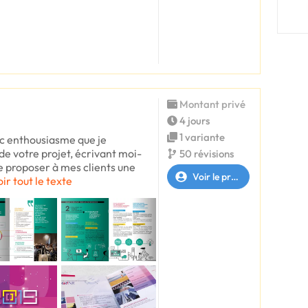
Montant privé
4 jours
1 variante
ec enthousiasme que je
n de votre projet, écrivant moi-
50 révisions
e proposer à mes clients une
Voir le profil
oir tout le texte