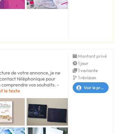
Montant privé
1 jour
1 variante
cture de votre annonce, je ne
1 révision
 contact téléphonique pour
en comprendre vos souhaits. -
Voir le profil
ut le texte