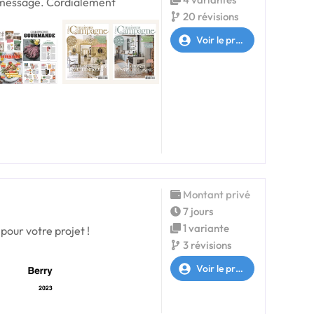
n message. Cordialement
20 révisions
Voir le profil
Montant privé
7 jours
1 variante
pour votre projet !
3 révisions
Voir le profil