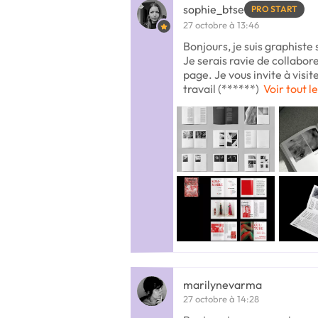
sophie_btse
PRO START
27 octobre à 13:46
Bonjours, je suis graphiste 
Je serais ravie de collabor
page. Je vous invite à visi
travail (******)
Voir tout l
marilynevarma
27 octobre à 14:28