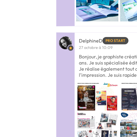
DelphineD
PRO START
27 octobre à 10:09
Bonjour, je graphiste créa
ans. Je suis spécialisée éd
Je réalise également tout
l’impression. Je suis rapide