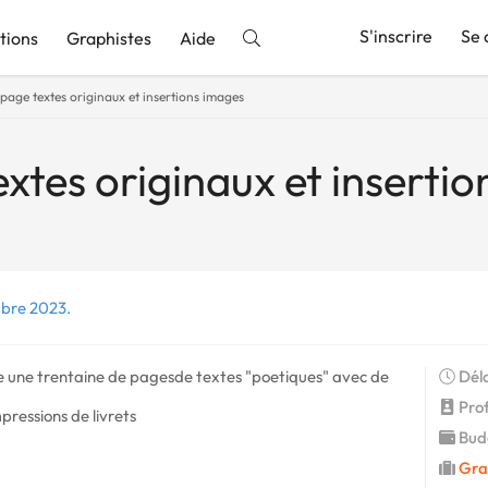
S'inscrire
Se 
tions
Graphistes
Aide
page textes originaux et insertions images
nnonce
xtes originaux et inserti
mbre 2023.
ge une trentaine de pagesde textes "poetiques" avec de
Déla
Profi
pressions de livrets
Budg
Gra