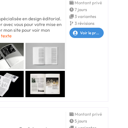
Montant privé
7 jours
3 variantes
spécialisée en design éditorial.
3 révisions
er avec vous pour votre mise en
ter mon site pour voir mon
Voir le profil
e texte
Montant privé
5 jours
4 variantes