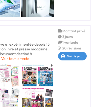
Montant privé
3 jours
1 variante
tive et expérimentée depuis 15
20 révisions
ition livre et presse magazine.
 document destiné à
Voir le profil
Voir tout le texte