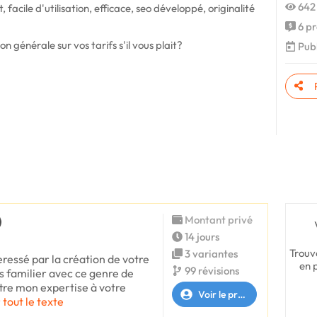
642
, facile d'utilisation, efficace, seo développé, originalité
6 pr
on générale sur vos tarifs s'il vous plait?
Publ
Montant privé
14 jours
Trouv
3 variantes
teressé par la création de votre
en 
99 révisions
s familier avec ce genre de
ettre mon expertise à votre
Voir le profil
 tout le texte