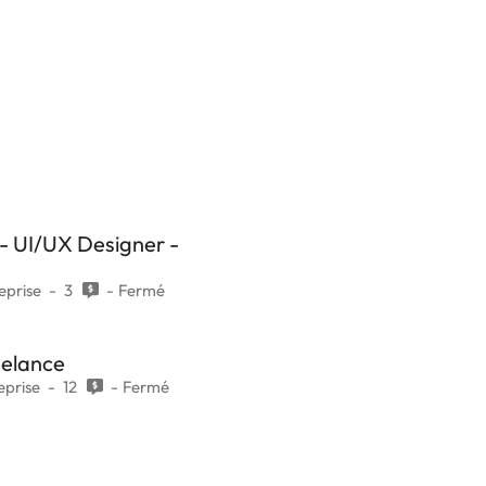
- UI/UX Designer -
eprise
3
Fermé
eelance
eprise
12
Fermé