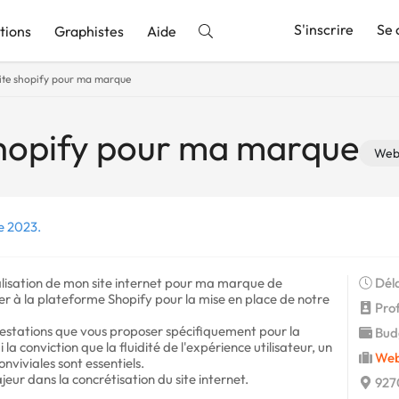
S'inscrire
Se 
tions
Graphistes
Aide
site shopify pour ma marque
nnonce
shopify pour ma marque
Web
e 2023.
lisation de mon site internet pour ma marque de
Déla
ier à la plateforme Shopify pour la mise en place de notre
Profi
prestations que vous proposer spécifiquement pour la
Budg
 la conviction que la fluidité de l'expérience utilisateur, un
Web
nviviales sont essentiels.
jeur dans la concrétisation du site internet.
927