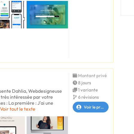
Montant privé
8 jours
1 variante
ésente Dahlia, Webdesigneuse
s très intéressée par votre
6 révisions
es : La première : J'ai une
Voir le profil
Voir tout le texte