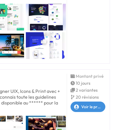
Montant privé
10 jours
2 variantes
igner UIX, Icons & Print avec +
connais toute les guidelines
20 révisions
s disponible au ****** pour la
Voir le profil