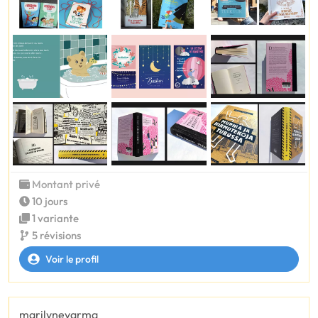
Montant privé
10 jours
1 variante
5 révisions
Voir le profil
marilynevarma