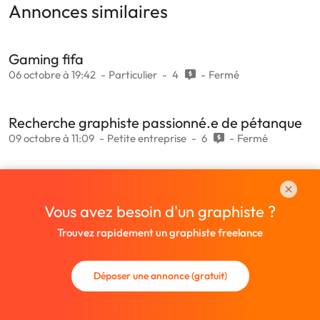
Annonces similaires
Gaming fifa
06 octobre à 19:42
Particulier
4
Fermé
Recherche graphiste passionné.e de pétanque
09 octobre à 11:09
Petite entreprise
6
Fermé
Mise en page pour un livre pratique sur le
fitness
Vous avez besoin d'un graphiste ?
09 octobre à 22:19
Particulier
28
Fermé
Trouvez rapidement un graphiste freelance
Reformatage fichiers pour impression
Déposer une annonce (gratuit)
10 octobre à 11:06
Particulier
8
Fermé