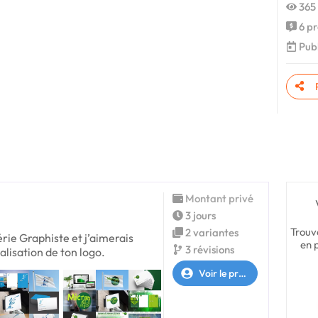
365 
6 pr
Publ
Montant privé
3 jours
Trouv
2 variantes
érie Graphiste et j’aimerais
en 
3 révisions
alisation de ton logo.
Voir le profil