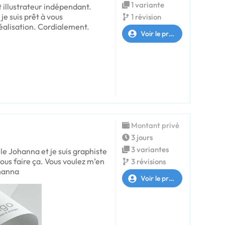
1 variante
t illustrateur indépendant.
je suis prêt à vous
1 révision
alisation. Cordialement.
Voir le profil
Montant privé
3 jours
3 variantes
le Johanna et je suis graphiste
vous faire ça. Vous voulez m’en
3 révisions
ohanna
Voir le profil