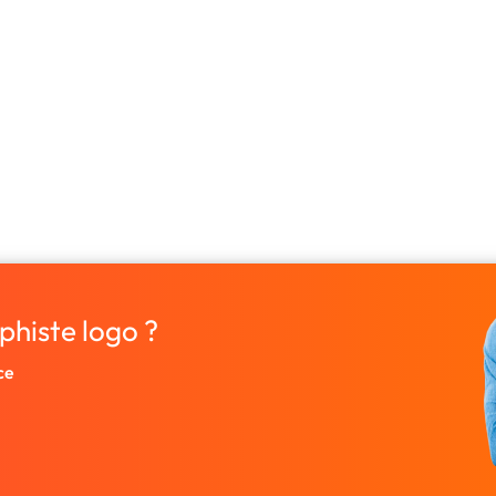
phiste logo ?
ce