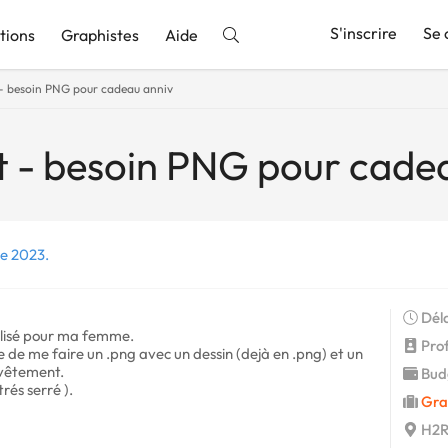
S'inscrire
Se 
tions
Graphistes
Aide
t - besoin PNG pour cadeau anniv
nnonce
et - besoin PNG pour cade
re 2023.
Déla
alisé pour ma femme.
Profi
e de me faire un .png avec un dessin (dejà en .png) et un
 vêtement.
Budg
rés serré ).
Gra
H2R