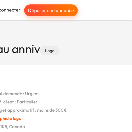
connecter
Déposer une annonce
au anniv
Logo
i demandé : Urgent
l client : Particulier
et approximatif : moins de 300€
phiste logo
1K5, Canada