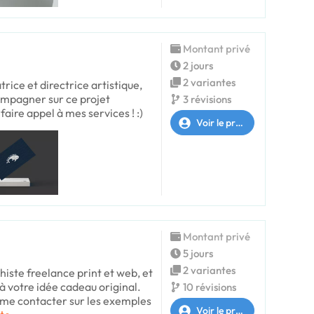
Montant privé
2 jours
2 variantes
trice et directrice artistique,
compagner sur ce projet
3 révisions
faire appel à mes services ! :)
Voir le profil
Montant privé
5 jours
2 variantes
phiste freelance print et web, et
 à votre idée cadeau original.
10 révisions
à me contacter sur les exemples
Voir le profil