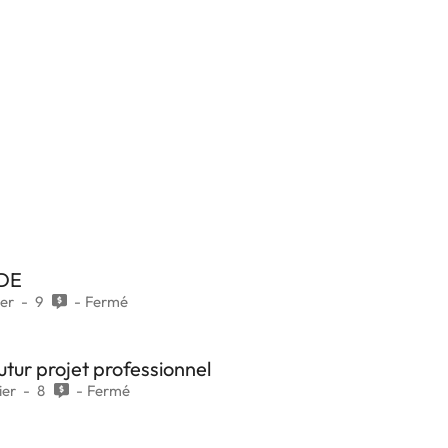
BDE
ier
9
Fermé
utur projet professionnel
ier
8
Fermé