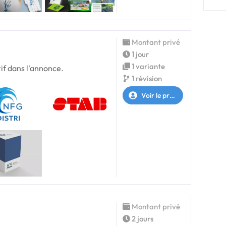
Montant privé
1 jour
1 variante
arif dans l'annonce.
1 révision
Voir le profil
Montant privé
2 jours