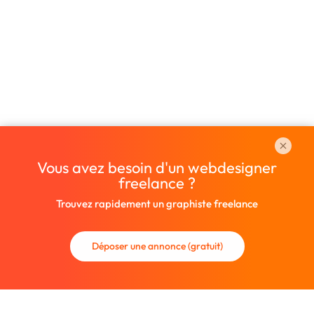
Vous avez besoin d'un webdesigner
freelance ?
Trouvez rapidement un graphiste freelance
Déposer une annonce (gratuit)