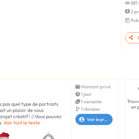
581 
2 pr
Publ
Montant privé
1 jour
Trouv
1 variante
s pas quel type de portraits
en 
1 révision
it un plaisir de vous
ojet créatif ! :) Vous pouvez
Voir le profil
s
Voir tout le texte