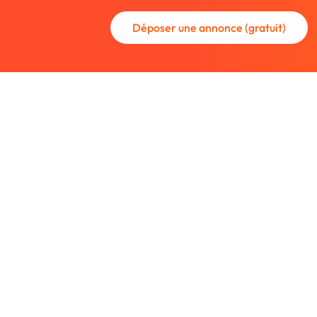
Déposer une annonce (gratuit)
La communauté des graphistes et des
Trouvez un graphiste freelance ou rec
nouveau collaborateur.