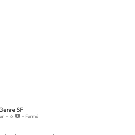
 Genre SF
ier
6
Fermé