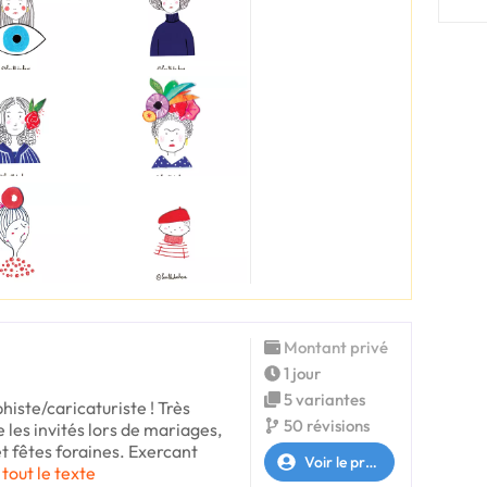
Montant privé
1 jour
5 variantes
histe/caricaturiste ! Très
50 révisions
 les invités lors de mariages,
t fêtes foraines. Exercant
Voir le profil
 tout le texte