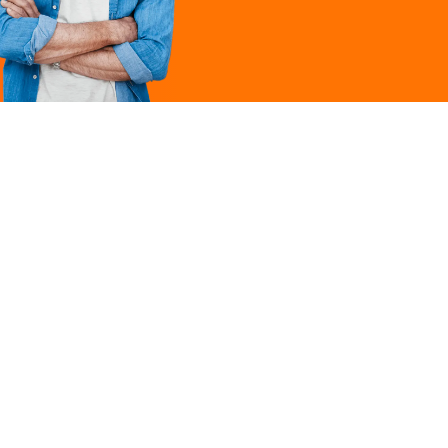
Légal
ques
Mentions légales
ille
Politique de
confidentialité
Conditions générales