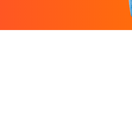
Entreprise
Ressources
 designers.
À propos
Nos guides prati
rutez un
Nous contacter
Freelances par v
Partenaires
Centre d'aide
Avis sur Graphiste.com
Le blog
Nos tarifs