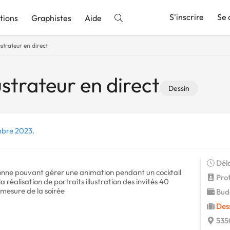
S'inscrire
Se 
tions
Graphistes
Aide
ustrateur en direct
nnonce
ustrateur en direct
Dessin
mbre 2023.
Déla
rsonne pouvant gérer une animation pendant un cocktail
Profi
a réalisation de portraits illustration des invités 40
 mesure de la soirée
Budg
Des
535