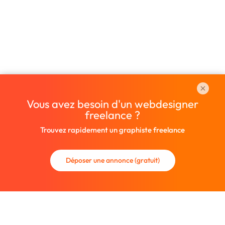
Vous avez besoin d'un webdesigner
freelance ?
Trouvez rapidement un graphiste freelance
Déposer une annonce (gratuit)