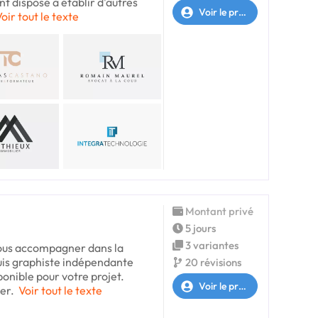
t disposé à établir d'autres
Voir le profil
oir tout le texte
Montant privé
5 jours
3 variantes
 vous accompagner dans la
suis graphiste indépendante
20 révisions
ponible pour votre projet.
Voir le profil
er.
Voir tout le texte