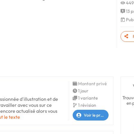
449
13 p
Publ
Montant privé
1 jour
Trouv
1 variante
ssionnée d'illustration et de
en 
ravailler avec vous sur ce
1 révision
s encore actualisé alors vous
Voir le profil
ut le texte