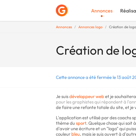
Annonces
Réalisa
Annonces
Annonces logo
Création de log
Déposer une a
Création de lo
Cette annonce a été fermée le 13 août 2
Je suis
développeur
web
et je souhaitera
pour les graphistes qui répondent à l'an
de faire une refonte totale du site, et je
L'application est utilisé par des coachs sp
thème du
sport
. Quelque chose qui soit à
d'avoir une écriture et un "logo" qui puis
couleur
bleu
, mais je suis ouvert à d'aut