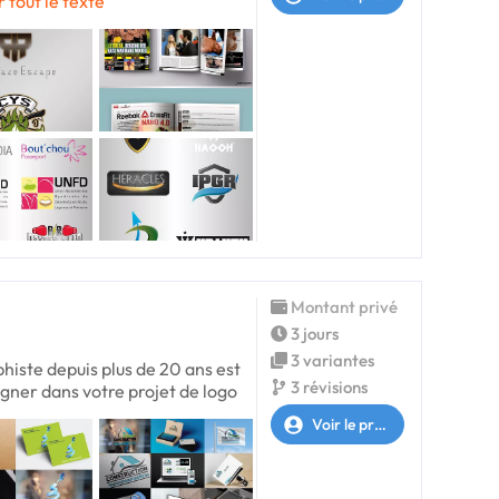
r tout le texte
Montant privé
3 jours
3 variantes
phiste depuis plus de 20 ans est
3 révisions
ner dans votre projet de logo
Voir le profil