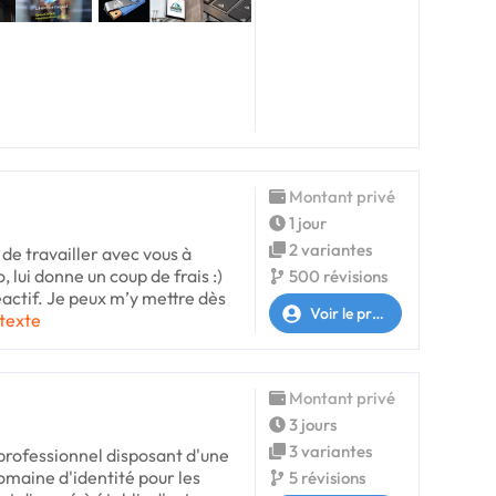
Montant privé
1 jour
2 variantes
 de travailler avec vous à
, lui donne un coup de frais :)
500 révisions
réactif. Je peux m’y mettre dès
Voir le profil
 texte
Montant privé
3 jours
3 variantes
 professionnel disposant d'une
omaine d'identité pour les
5 révisions