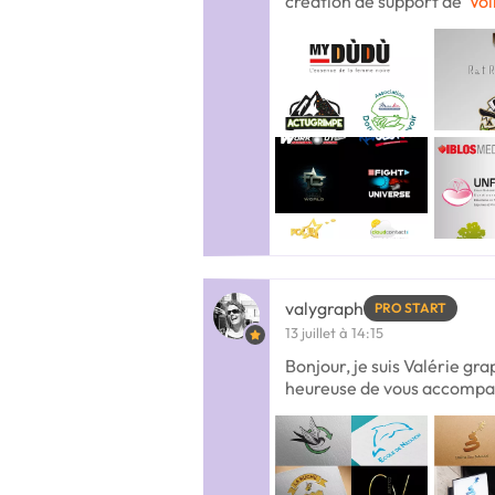
création de support de
Voi
valygraph
PRO START
13 juillet à 14:15
Bonjour, je suis Valérie gra
heureuse de vous accompag