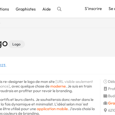
S'inscrire
Se 
tions
Graphistes
Aide
o
nnonce
go
Logo
023.
is re-designer le logo de mon site
[URL visible seulement
Déla
nonce]
, avec quelque chose de
moderne
. Je suis en train
Profi
 voudrais en profiter pour revoir le branding.
Budg
ortifs et leurs clients. Je souhaiterais donc rester dans le
Gra
 la fois dynamique et minimalist. L'idéal selon moi 'est
se être utilisé pour une
application mobile
. J'avais choisi la
6210
res couleurs de branding.