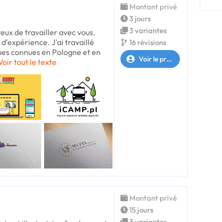
Montant privé
3 jours
3 variantes
reux de travailler avec vous.
'expérience. J'ai travaillé
16 révisions
es connues en Pologne et en
Voir le profil
Voir tout le texte
Montant privé
15 jours
3 variantes