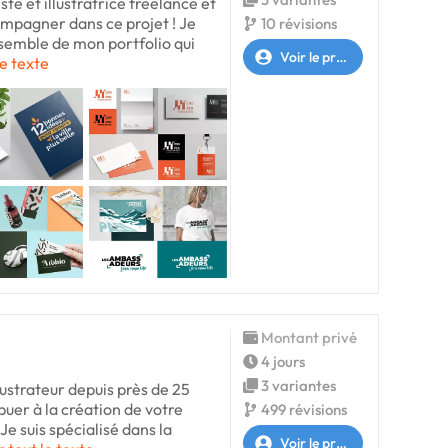
ste et illustratrice freelance et
ompagner dans ce projet ! Je
10 révisions
nsemble de mon portfolio qui
Voir le profil
le texte
Montant privé
4 jours
3 variantes
ustrateur depuis près de 25
ibuer à la création de votre
499 révisions
Je suis spécialisé dans la
Voir le profil