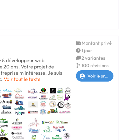
Montant privé
1 jour
2 variantes
te & développeur web
100 révisions
e 20 ans. Votre projet de
treprise m'intéresse. Je suis
Voir le profil
c
Voir tout le texte