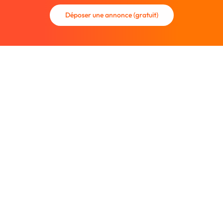
Déposer une annonce (gratuit)
La communauté des graphistes et des designers.
Trouvez un graphiste freelance ou recrutez un nouveau
collaborateur.
Entreprise
À propos
Nous contacter