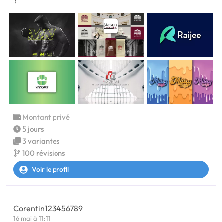
?
Montant privé
5 jours
3 variantes
100 révisions
Voir le profil
Corentin123456789
16 mai à 11:11