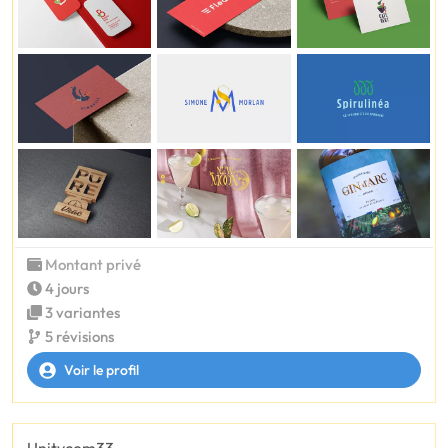
Montant privé
4 jours
3 variantes
5 révisions
Voir le profil