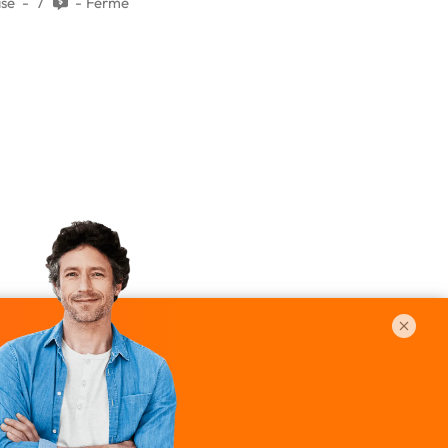
ise
7
Fermé