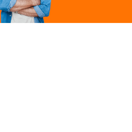
Légal
ques
Mentions légales
ille
Politique de
confidentialité
Conditions générales