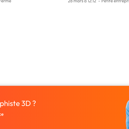
Fermé
28 mars à 12:12
Petite entrepr
phiste 3D ?
ce