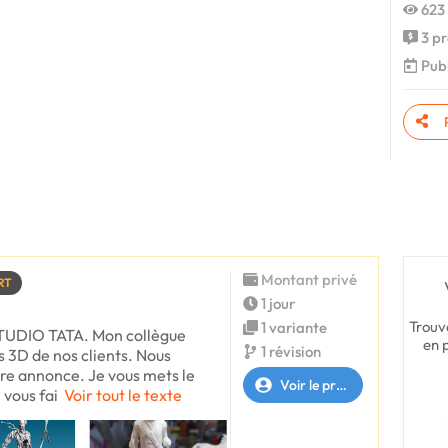
623 
3 pr
Publ
Montant privé
RT
1 jour
Trouv
1 variante
STUDIO TATA. Mon collègue
en 
1 révision
 3D de nos clients. Nous
re annonce. Je vous mets le
Voir le profil
 vous fai
Voir tout le texte