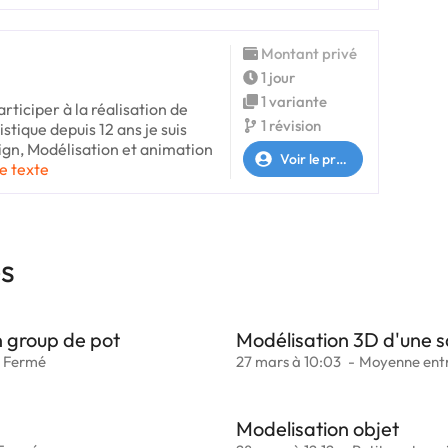
Montant privé
1 jour
1 variante
articiper à la réalisation de
1 révision
istique depuis 12 ans je suis
ign, Modélisation et animation
Voir le profil
le texte
es
n group de pot
Modélisation 3D d'une s
Fermé
27 mars à 10:03
Moyenne entr
Modelisation objet