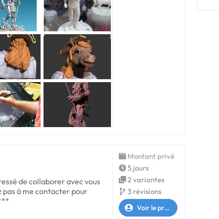
Montant privé
5 jours
2 variantes
éressé de collaborer avec vous
ez pas à me contacter pour
3 révisions
***
Voir le profil