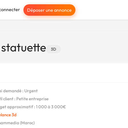
connecter
Déposer une annonce
 statuette
3D
i demandé : Urgent
l client : Petite entreprise
et approximatif : 1 000 à 3 000€
elance 3d
ammedia (Maroc)