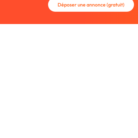
Déposer une annonce (gratuit)
La communauté des graphistes et des
Trouvez un graphiste freelance ou rec
nouveau collaborateur.