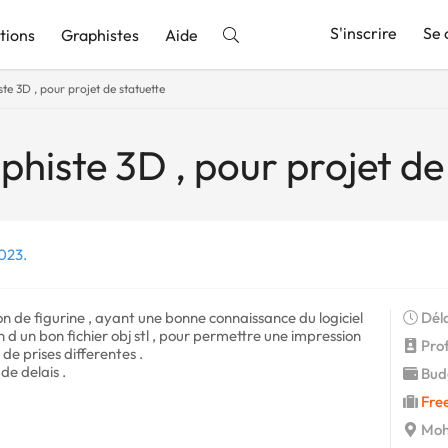
S'inscrire
Se 
tions
Graphistes
Aide
e 3D , pour projet de statuette
nnonce
histe 3D , pour projet de
2023.
n de figurine , ayant une bonne connaissance du logiciel
Déla
d un bon fichier obj stl , pour permettre une impression
Profi
 de prises differentes .
de delais .
Budg
Fre
Moh