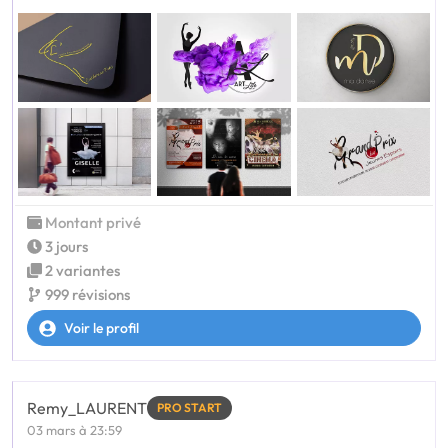
Montant privé
3 jours
2 variantes
999 révisions
Voir le profil
Remy_LAURENT
PRO START
03 mars à 23:59