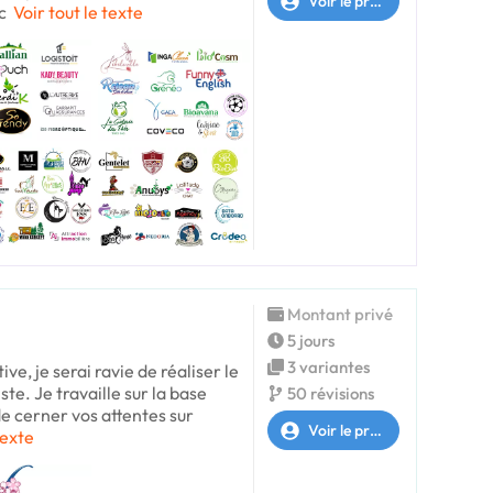
Voir le profil
c
Voir tout le texte
Montant privé
5 jours
3 variantes
ive, je serai ravie de réaliser le
ste. Je travaille sur la base
50 révisions
e cerner vos attentes sur
Voir le profil
texte