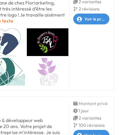
2 variantes
ane de chez Floriarketing,
t très intéressé d’être les
2 révisions
tre logo ! Je travaille aisément
Voir le profil
e texte
Montant privé
1 jour
2 variantes
te & développeur web
100 révisions
e 20 ans. Votre projet de
treprise m'intéresse. Je suis