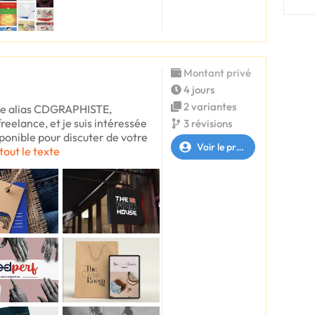
Montant privé
4 jours
2 variantes
lle alias CDGRAPHISTE,
eelance, et je suis intéressée
3 révisions
sponible pour discuter de votre
Voir le profil
tout le texte