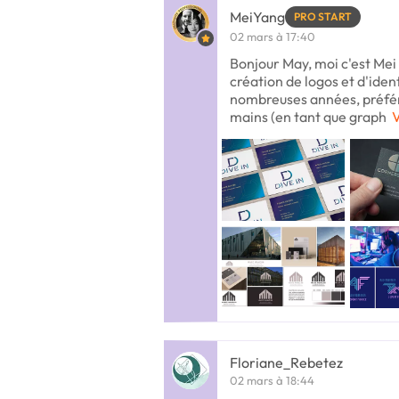
MeiYang
PRO START
02 mars à 17:40
Bonjour May, moi c'est Mei :
création de logos et d'ident
nombreuses années, préfér
mains (en tant que graph
V
Floriane_Rebetez
02 mars à 18:44