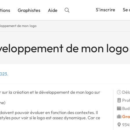
S'inscrire
Se 
tions
Graphistes
Aide
eloppement de mon logo
nnonce
éveloppement de mon logo
2023.
r sur la création et le développement de mon logo sur
Déla
Profi
ne)
Budg
 doivent pouvoir évoluer en fonction des contextes. Il
Gra
 styles pour voir si le logo est assez dynamique. Car ce
934