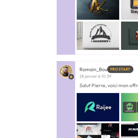
Romain_Bou
PRO START
28 janvier à 10:39
Salut Pierre, voici mon off