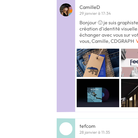
CamilleD
29 janvier à 17:34
Bonjour 🙂 je suis graphis
création d'identité visuelle
échanger avec vous sur vot
vous, Camille, CDGRAPH
V
tefcom
28 janvier à 11:35