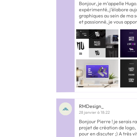
Bonjour, je m’appelle Hugo
expérimenté, j’élabore aujo
graphiques au sein de ma so
et passionné, je vous appo
RMDesign_
28 janvier à 18:22
Bonjour Pierre ! je serais r
projet de création de logo,
pour en discuter ;) A très v