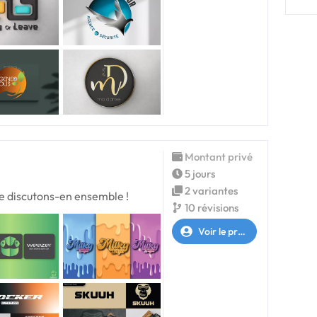
Montant privé
5 jours
2 variantes
re discutons-en ensemble !
10 révisions
Voir le profil