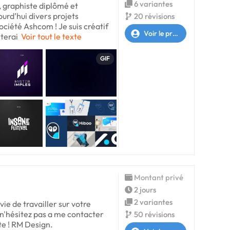
6 variantes
, graphiste diplômé et
urd’hui divers projets
20 révisions
ciété Ashcom ! Je suis créatif
Voir le profil
rterai
Voir tout le texte
GIF
Montant privé
2 jours
2 variantes
avie de travailler sur votre
 n'hésitez pas a me contacter
50 révisions
ite ! RM Design.