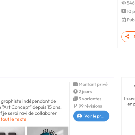
546
10 p
Publ
Montant privé
2 jours
Trouv
3 variantes
, graphiste indépendant de
en 
99 révisions
e "Art Concept" depuis 15 ans.
f je serai ravi de collaborer
Voir le profil
 tout le texte