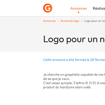
Annonces
Réalisa
Annonces
Annonces logo
Logo pour un no
Déposer une a
Logo pour un n
Cette annonce a été fermée le 28 févrie
Je cherche un graphiste capable de me fa
de se que je veux.
C'est assez symple, 3 lettre (K O D) A me
produit du hardcore alors voilà.