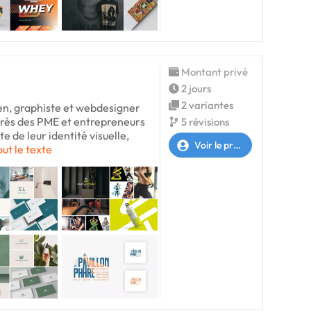
Montant privé
2 jours
2 variantes
ien, graphiste et webdesigner
près des PME et entrepreneurs
5 révisions
te de leur identité visuelle,
Voir le profil
out le texte