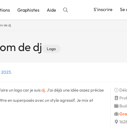
S'inscrire
Se 
tions
Graphistes
Aide
m de dj
nnonce
om de dj
Logo
r 2023.
ire un logo car je suis
dj
. J'ai déjà une idée assez précise
Déla
Profi
ttre en superposés avec un style agressif. Je mix et
Budg
Gra
1628