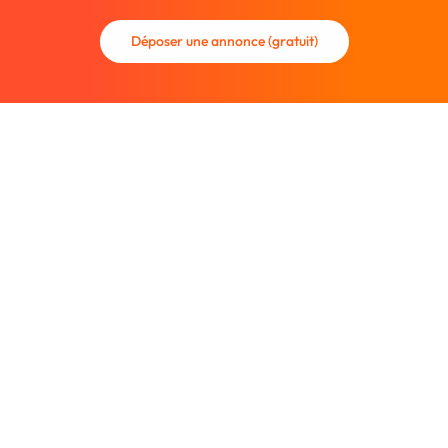
Déposer une annonce (gratuit)
La communauté des graphistes et des designers.
Trouvez un graphiste freelance ou recrutez un nouveau
collaborateur.
Entreprise
À propos