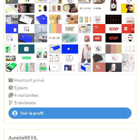
Montant privé
5 jours
4 variantes
3 révisions
Voir le profil
AurelieREVIL