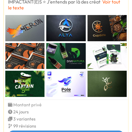
IMPACTANT(E)S ⭐ J'entends par là des créat
Voir tout
le texte
Montant privé
24 jours
3 variantes
99 révisions