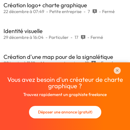
Création logo+ charte graphique
22 décembre à 07:49
Petite entreprise
7
Fermé
Identité visuelle
29 décembre à 16:04
Particulier
17
Fermé
Création d'une map pour de la signalétique
02 janvier à 11:10
Moyenne entreprise
12
Fermé
Vous avez besoin d'un créateur de charte
graphique ?
Trouvez rapidement un graphiste freelance
Déposer une annonce (gratuit)