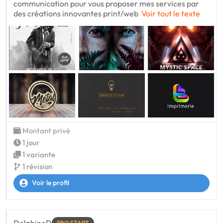
communication pour vous proposer mes services par
des créations innovantes print/web
Voir tout le texte
Montant privé
1 jour
1 variante
1 révision
Voir le profil
DelphineD
PRO START