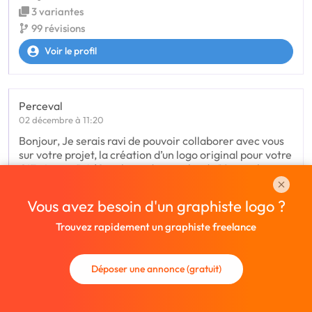
3 variantes
99 révisions
Voir le profil
Perceval
02 décembre à 11:20
Bonjour, Je serais ravi de pouvoir collaborer avec vous
sur votre projet, la création d’un logo original pour votre
GIE. Je suis DA/Graphiste depuis plus de 10 ans, j'ai
travaillé plusieurs
Voir tout le texte
Vous avez besoin d'un graphiste logo ?
Trouvez rapidement un graphiste freelance
Déposer une annonce (gratuit)