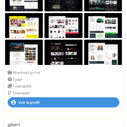
Montant privé
1 jour
1 variante
1 révision
Voir le profil
gibert