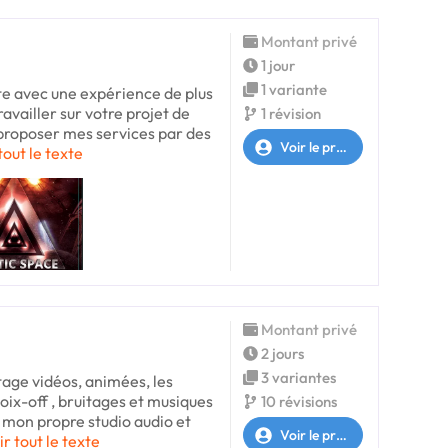
Montant privé
1 jour
1 variante
te avec une expérience de plus
ravailler sur votre projet de
1 révision
roposer mes services par des
Voir le profil
tout le texte
Montant privé
2 jours
3 variantes
tage vidéos, animées, les
voix-off , bruitages et musiques
10 révisions
i mon propre studio audio et
Voir le profil
ir tout le texte