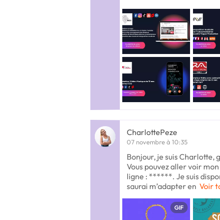
CharlottePeze
07 novembre à 10:35
Bonjour, je suis Charlotte,
Vous pouvez aller voir mon 
ligne : ******. Je suis dispo
saurai m’adapter en
Voir t
GIF