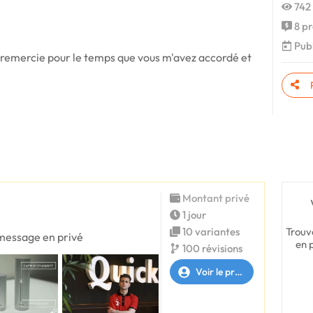
742 
8 pr
Publ
 remercie pour le temps que vous m'avez accordé et
Montant privé
1 jour
Trouv
10 variantes
 message en privé
en 
100 révisions
Voir le profil