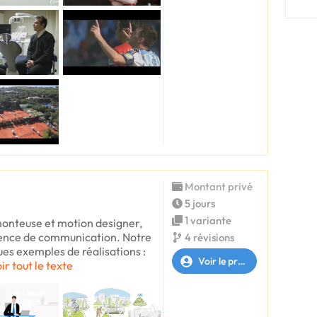
Montant privé
5 jours
1 variante
monteuse et motion designer,
gence de communication. Notre
4 révisions
ues exemples de réalisations :
Voir le profil
ir tout le texte