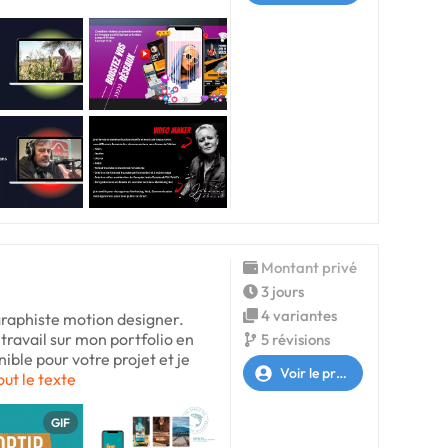
Montant privé
3 jours
4 variantes
 graphiste motion designer.
travail sur mon portfolio en
5 révisions
nible pour votre projet et je
Voir le profil
out le texte
GIF