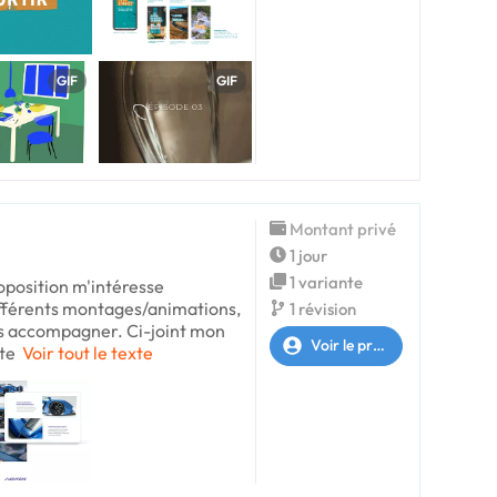
GIF
GIF
Montant privé
1 jour
1 variante
oposition m'intéresse
ifférents montages/animations,
1 révision
ous accompagner. Ci-joint mon
Voir le profil
ite
Voir tout le texte