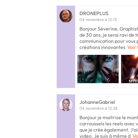
DRONEPLUS
04 novembre à 12:13
Bonjour Séverine, Graphis
de 30 ans, je serai ravi de t
communication pour vous p
créations innovantes
Voir 
JohanneGabriel
04 novembre à 12:28
Bonjour je maitrise le mon
carroussels les reels avec 
que je crée également. J'a
video. Je suis à même d
Vo