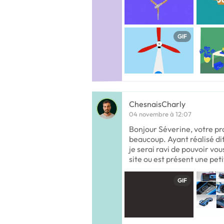
GIF
ChesnaisCharly
04 novembre à 12:07
Bonjour Séverine, votre pr
beaucoup. Ayant réalisé d
je serai ravi de pouvoir v
site ou est présent une pet
GIF