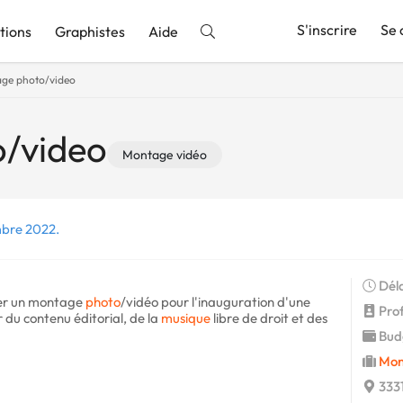
S'inscrire
Se 
tions
Graphistes
Aide
ge photo/video
nnonce
/video
Montage vidéo
mbre 2022.
Déla
uer un montage
photo
/vidéo pour l'inauguration d'une
Profi
 du contenu éditorial, de la
musique
libre de droit et des
Budg
Mon
3331