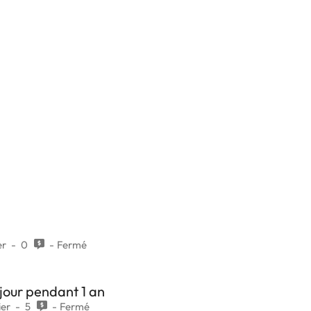
er
0
Fermé
 jour pendant 1 an
ier
5
Fermé