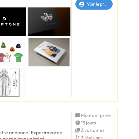
Voir le profil
Montant privé
15 jours
3 variantes
votre annonce. Expérimentée
3 révisions
e de réaliser un brief