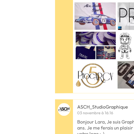
ASCH_StudioGraphique
03 novembre à 16:16
Bonjour Lara, Je suis Grap
ans. Je me ferais un plaisir
votre logo ;-)