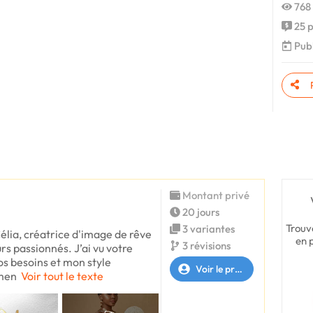
768 
25 p
Publ
Montant privé
20 jours
Trouv
3 variantes
élia, créatrice d'image de rêve
en 
3 révisions
s passionnés. J’ai vu votre
os besoins et mon style
Voir le profil
umen
Voir tout le texte