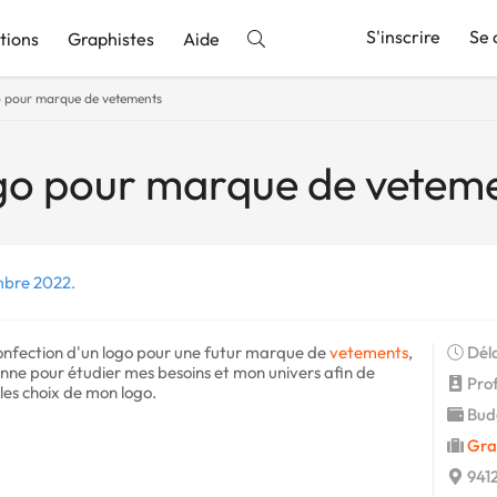
S'inscrire
Se 
tions
Graphistes
Aide
o pour marque de vetements
nnonce
ogo pour marque de vetem
mbre 2022.
onfection d'un logo pour une futur marque de
vetements
,
Déla
sonne pour étudier mes besoins et mon univers afin de
Profi
les choix de mon logo.
Budg
Gra
9412