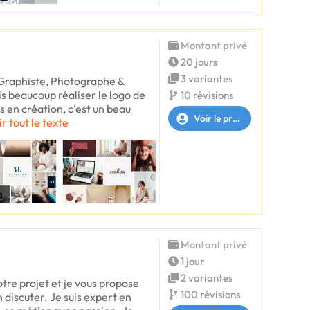
Montant privé
20 jours
3 variantes
 Graphiste, Photographe &
 beaucoup réaliser le logo de
10 révisions
en création, c'est un beau
Voir le profil
ir tout le texte
Montant privé
1 jour
2 variantes
otre projet et je vous propose
100 révisions
 discuter. Je suis expert en