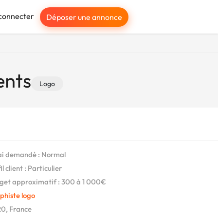
connecter
Déposer une annonce
ents
Logo
i demandé : Normal
l client : Particulier
et approximatif : 300 à 1 000€
phiste logo
0, France