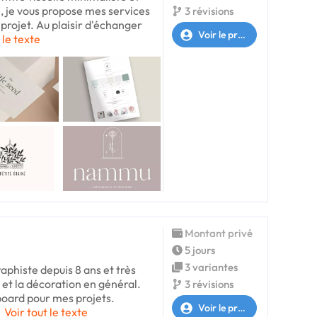
, je vous propose mes services
3 révisions
 projet. Au plaisir d'échanger
Voir le profil
 le texte
Montant privé
5 jours
3 variantes
raphiste depuis 8 ans et très
 et la décoration en général.
3 révisions
oard pour mes projets.
Voir le profil
Voir tout le texte