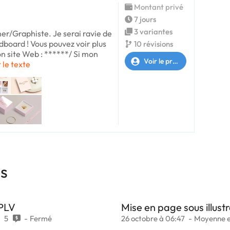
Montant privé
7 jours
3 variantes
er/Graphiste. Je serai ravie de
dboard ! Vous pouvez voir plus
10 révisions
on site Web : ******/ Si mon
Voir le profil
t le texte
es
 PLV
Mise en page sous illust
5
Fermé
26 octobre à 06:47
Moyenne e