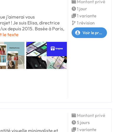
Montant privé
1 jour
1 variante
que j’aimerai vous
et ! Je suis Elisa, directrice
1 révision
 ui/ux depuis 2015. Basée à Paris,
Voir le profil
t le texte
Montant privé
5 jours
1 variante
entité visuelle minimaliste et