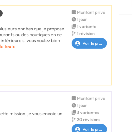
Montant privé
1 jour
1 variante
plusieurs années que je propose
1 révision
urants ou des boutiques en ce
intérieure si vous voulez bien
Voir le profil
 le texte
Montant privé
1 jour
3 variantes
cette mission, je vous envoie un
20 révisions
Voir le profil