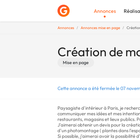
Annonces
Réalisa
Annonces
Annonces mise en page
Créatio
Déposer une a
Création de mo
Mise en page
Cette annonce a été fermée le 07 nove
Paysagiste d'intérieur à Paris, je rech
communiquer mes idées et mes intentions 
restaurants, magasins et lieux publics. Par
J'aimerai obtenir un devis pour la créat
d'un photomontage ( plantes dans l'espa
Si possible, j'aimerai avoir la possibilité