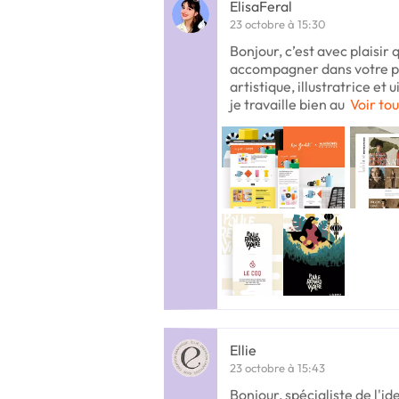
ElisaFeral
23 octobre à 15:30
Bonjour, c’est avec plaisir 
accompagner dans votre proj
artistique, illustratrice et
je travaille bien au
Voir tou
Ellie
23 octobre à 15:43
Bonjour, spécialiste de l'id