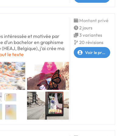
Montant privé
2 jours
3 variantes
rès intéressée et motivée par
ée d’un bachelor en graphisme
20 révisions
 (HEAJ, Belgique), j’ai crée ma
Voir le profil
out le texte