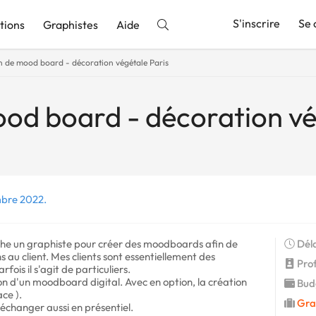
S'inscrire
Se 
tions
Graphistes
Aide
n de mood board - décoration végétale Paris
nnonce
od board - décoration vé
mbre 2022.
erche un graphiste pour créer des moodboards afin de
Déla
au client. Mes clients sont essentiellement des
Profi
fois il s'agit de particuliers.
ion d'un moodboard digital. Avec en option, la création
Budg
ce ).
Gra
 d'échanger aussi en présentiel.