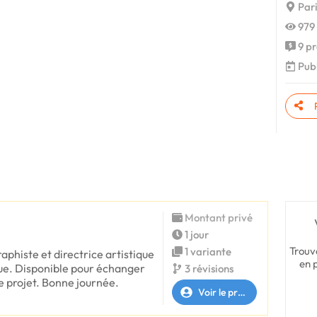
Pari
979 
9 pr
Publ
Montant privé
1 jour
Trouv
1 variante
raphiste et directrice artistique
en 
que. Disponible pour échanger
3 révisions
 projet. Bonne journée.
Voir le profil