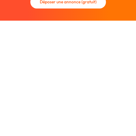
Déposer une annonce (gratuit)
La communauté des graphistes et des designers.
Trouvez un graphiste freelance ou recrutez un nouveau
collaborateur.
Entreprise
À propos
Nous contacter