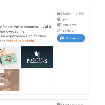
Montant privé
1 jour
1 variante
ssée par votre annonce. - J’ai à
1 révision
jet avec soin et
une expérience significative
Voir le profil
sans
Voir tout le texte
Montant privé