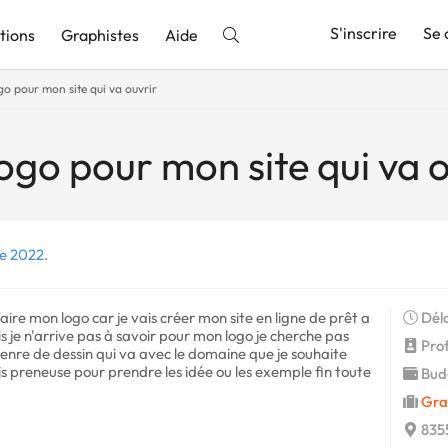
S'inscrire
Se 
tions
Graphistes
Aide
go pour mon site qui va ouvrir
nnonce
ogo pour mon site qui va o
re 2022.
ire mon logo car je vais créer mon site en ligne de prêt a
Déla
 je n'arrive pas à savoir pour mon logo je cherche pas
Profi
genre de dessin qui va avec le domaine que je souhaite
s preneuse pour prendre les idée ou les exemple fin toute
Budg
Gra
8355