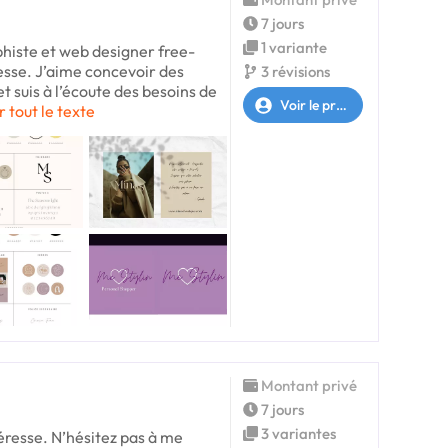
7 jours
1 variante
phiste et web designer free-
resse. J’aime concevoir des
3 révisions
 suis à l’écoute des besoins de
Voir le profil
r tout le texte
Montant privé
7 jours
3 variantes
téresse. N’hésitez pas à me