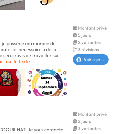
Montant privé
5 jours
2 variantes
 et je possède ma marque de
materiel necessaire à de la
3 révisions
serai ravis de travailler sur
Voir le profil
ir tout le texte
Montant privé
2 jours
3 variantes
s COQUILHAT. Je vous contacte