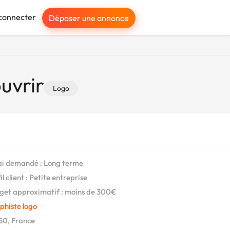
connecter
Déposer une annonce
uvrir
Logo
i demandé : Long terme
l client : Petite entreprise
et approximatif : moins de 300€
phiste logo
0, France