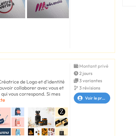
Montant privé
2 jours
3 variantes
Créatrice de Logo et d'identité
pouvoir collaborer avec vous et
3 révisions
rs qui vous correspond. Si mes
Voir le profil
xte