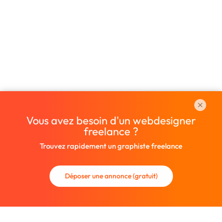
Vous avez besoin d'un webdesigner
freelance ?
Trouvez rapidement un graphiste freelance
Déposer une annonce (gratuit)