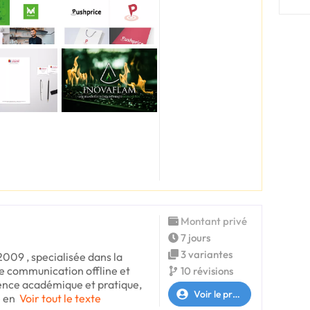
Montant privé
7 jours
3 variantes
2009 , specialisée dans la
de communication offline et
10 révisions
ience académique et pratique,
Voir le profil
 en
Voir tout le texte