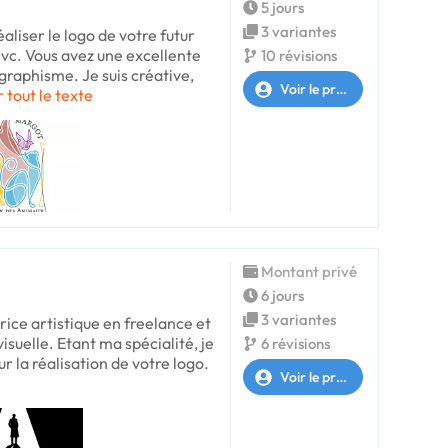
5 jours
3 variantes
éaliser le logo de votre futur
vc. Vous avez une excellente
10 révisions
graphisme. Je suis créative,
Voir le profil
r tout le texte
Montant privé
6 jours
3 variantes
trice artistique en freelance et
visuelle. Etant ma spécialité, je
6 révisions
ur la réalisation de votre logo.
Voir le profil