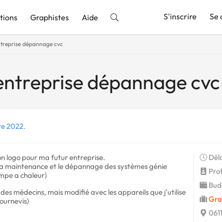
S'inscrire
Se 
tions
Graphistes
Aide
ntreprise dépannage cvc
nnonce
entreprise dépannage cvc
re 2022.
n logo pour ma futur entreprise.
Déla
 la maintenance et le dépannage des systèmes génie
Profi
ompe a chaleur)
Budg
 des médecins, mais modifié avec les appareils que j'utilise
Gra
ournevis)
0611