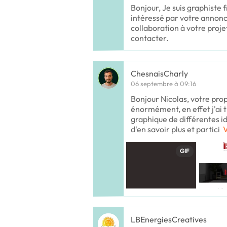
Bonjour, Je suis graphiste f
intéressé par votre annon
collaboration à votre proje
contacter.
ChesnaisCharly
06 septembre à 09:16
Bonjour Nicolas, votre pro
énormément, en effet j'ai tr
graphique de différentes ide
d'en savoir plus et partici
V
GIF
LBEnergiesCreatives