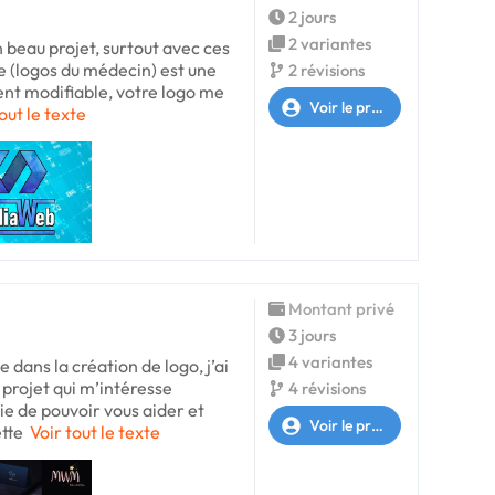
2 jours
2 variantes
n beau projet, surtout avec ces
e (logos du médecin) est une
2 révisions
ent modifiable, votre logo me
Voir le profil
out le texte
Montant privé
3 jours
4 variantes
 dans la création de logo, j’ai
 projet qui m’intéresse
4 révisions
e de pouvoir vous aider et
Voir le profil
tte
Voir tout le texte