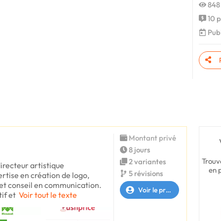
848
10 p
Publ
Montant privé
8 jours
Trouv
2 variantes
directeur artistique
en 
5 révisions
tise en création de logo,
 et conseil en communication.
Voir le profil
if et
Voir tout le texte