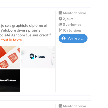
Montant privé
2 jours
3 variantes
 je suis graphiste diplômé et
j’élabore divers projets
10 révisions
ciété Ashcom ! Je suis créatif
Voir le profil
 tout le texte
Montant privé