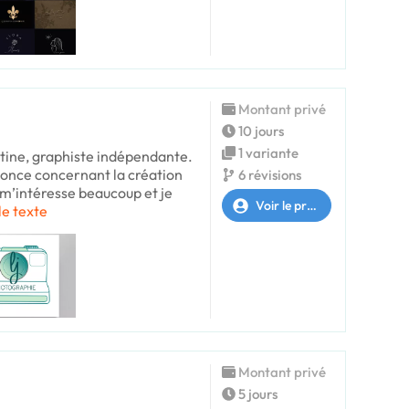
Montant privé
10 jours
1 variante
stine, graphiste indépendante.
nonce concernant la création
6 révisions
 m’intéresse beaucoup et je
Voir le profil
le texte
Montant privé
5 jours