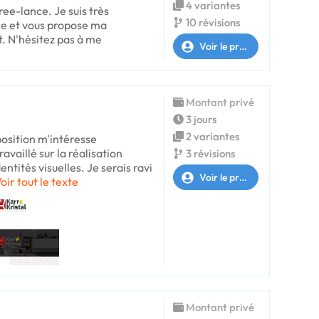
4 variantes
ree-lance. Je suis très
10 révisions
ce et vous propose ma
t. N'hésitez pas à me
Voir le profil
Montant privé
3 jours
2 variantes
position m'intéresse
availlé sur la réalisation
3 révisions
ntités visuelles. Je serais ravi
Voir le profil
oir tout le texte
Montant privé