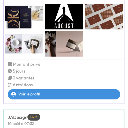
Montant privé
5 jours
3 variantes
6 révisions
Voir le profil
JADesign
PRO
10 août à 07:32