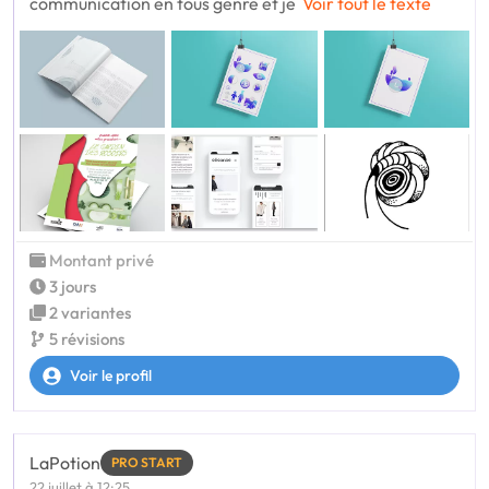
communication en tous genre et je
Voir tout le texte
Montant privé
3 jours
2 variantes
5 révisions
Voir le profil
LaPotion
PRO START
22 juillet à 12:25