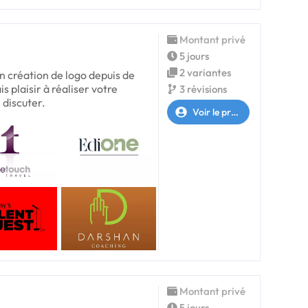
Montant privé
5 jours
2 variantes
en création de logo depuis de
 plaisir à réaliser votre
3 révisions
 discuter.
Voir le profil
Montant privé
5 jours