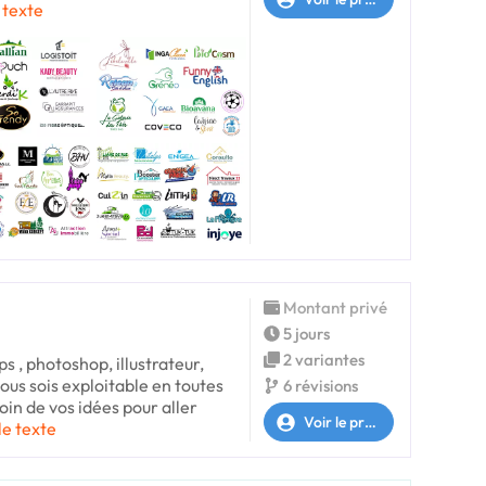
e texte
Montant privé
5 jours
2 variantes
ps , photoshop, illustrateur,
vous sois exploitable en toutes
6 révisions
oin de vos idées pour aller
Voir le profil
le texte