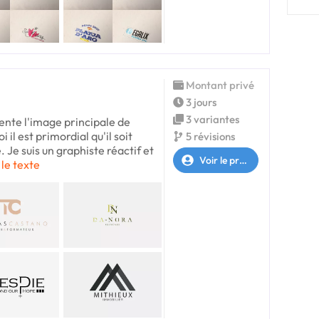
Montant privé
3 jours
3 variantes
sente l'image principale de
 il est primordial qu'il soit
5 révisions
 Je suis un graphiste réactif et
Voir le profil
 le texte