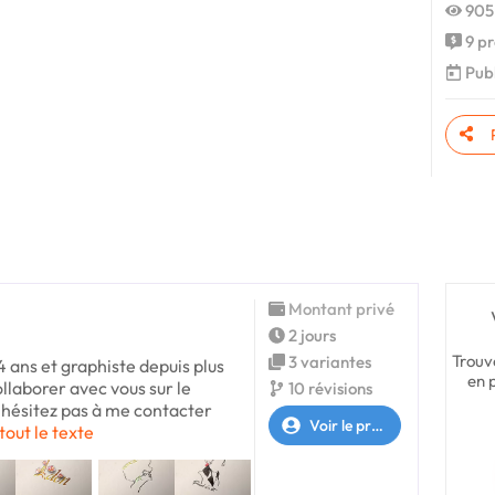
905
9 pr
Publ
Montant privé
2 jours
Trouv
3 variantes
 ans et graphiste depuis plus
en 
collaborer avec vous sur le
10 révisions
'hésitez pas à me contacter
Voir le profil
tout le texte