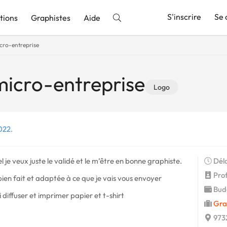
S'inscrire
Se 
tions
Graphistes
Aide
cro-entreprise
nnonce
micro-entreprise
Logo
022.
l je veux juste le validé et le m’être en bonne graphiste.
Déla
Profi
bien fait et adaptée à ce que je vais vous envoyer
Budg
 diffuser et imprimer papier et t-shirt
Gra
9732