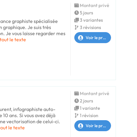
Montant privé
5 jours
3 variantes
lance graphiste spécialisée
n graphique. Je suis très
3 révisions
on. Je vous laisse regarder mes
Voir le profil
tout le texte
Montant privé
2 jours
1 variante
urent, infographiste auto-
 10 ans. Si vous avez déjà
1 révision
'une vectorisation de celui-ci.
Voir le profil
tout le texte