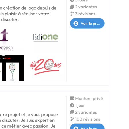
2 variantes
en création de logo depuis de
 plaisir à réaliser votre
3 révisions
 discuter.
Voir le profil
Montant privé
1 jour
2 variantes
otre projet et je vous propose
100 révisions
 discuter. Je suis expert en
e ce métier avec passion. Je
Voir le profil