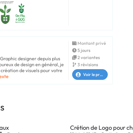
Montant privé
5 jours
2 variantes
 Graphic designer depuis plus
ureux de design en général, je
3 révisions
a création de visuels pour votre
Voir le profil
texte
es
caux
Crétion de Logo pour c