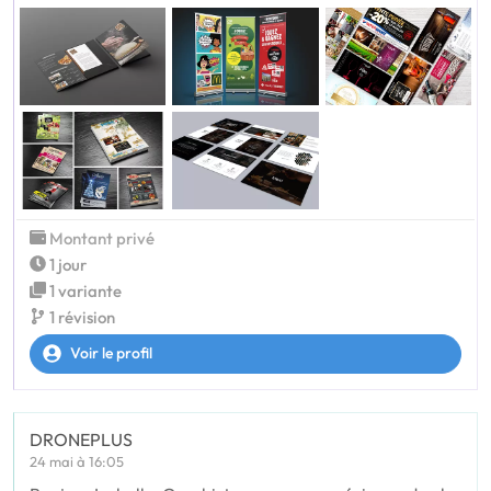
Montant privé
1 jour
1 variante
1 révision
Voir le profil
DRONEPLUS
24 mai à 16:05