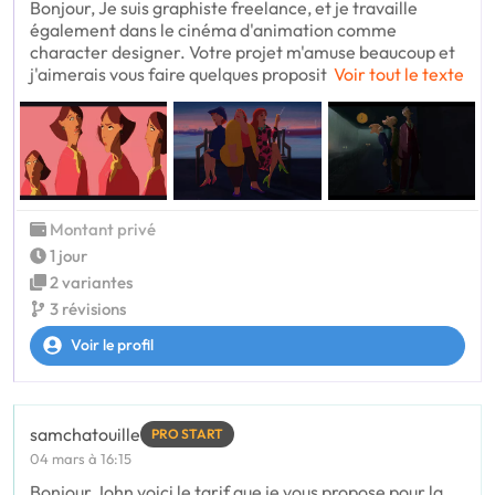
Bonjour, Je suis graphiste freelance, et je travaille
également dans le cinéma d'animation comme
character designer. Votre projet m'amuse beaucoup et
j'aimerais vous faire quelques proposit
Voir tout le texte
Montant privé
1 jour
2 variantes
3 révisions
Voir le profil
samchatouille
PRO START
04 mars à 16:15
Bonjour John voici le tarif que je vous propose pour la