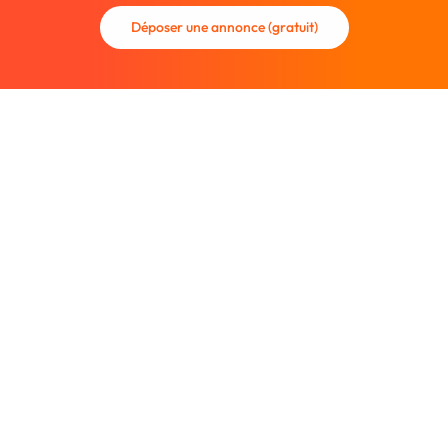
Déposer une annonce (gratuit)
La communauté des graphistes et des designers.
Trouvez un graphiste freelance ou recrutez un nouveau
collaborateur.
Entreprise
À propos
Nous contacter