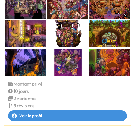
Montant privé
10 jours
2 variantes
5 révisions
Voir le profil