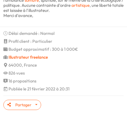
l'ambiance
sombre
, spatiale, sur le thème de la crise écologique /
politique. Aucune contrainte d'ordre
artistique
, une liberté totale
est laissée à l'illustrateur.
Merci d'avance,
Délai demandé : Normal
Profil client : Particulier
Budget approximatif : 300 à 1 000€
Illustrateur freelance
64000, France
826 vues
16 propositions
Publiée le 21 février 2022 à 20:31
Partager