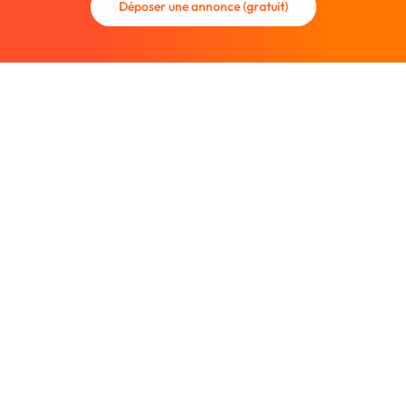
Déposer une annonce (gratuit)
La communauté des graphistes et des designers.
Trouvez un graphiste freelance ou recrutez un nouveau
collaborateur.
Entreprise
À propos
Nous contacter