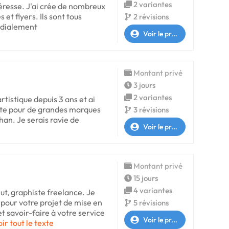
2 variantes
téresse. J'ai crée de nombreux
 et flyers. Ils sont tous
2 révisions
rdialement
Voir le profil
Montant privé
3 jours
2 variantes
artistique depuis 3 ans et ai
te pour de grandes marques
3 révisions
han. Je serais ravie de
Voir le profil
Montant privé
15 jours
4 variantes
ut, graphiste freelance. Je
pour votre projet de mise en
5 révisions
t savoir-faire à votre service
Voir le profil
oir tout le texte