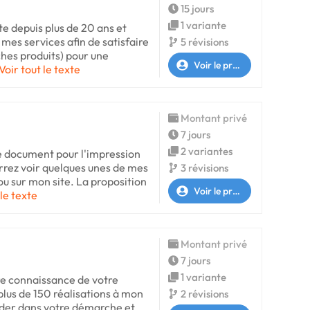
15 jours
1 variante
te depuis plus de 20 ans et
 mes services afin de satisfaire
5 révisions
ches produits) pour une
Voir le profil
Voir tout le texte
Montant privé
7 jours
2 variantes
e document pour l'impression
urrez voir quelques unes de mes
3 révisions
 ou sur mon site. La proposition
Voir le profil
 le texte
Montant privé
7 jours
1 variante
re connaissance de votre
plus de 150 réalisations à mon
2 révisions
aider dans votre démarche et