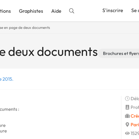
S'inscrire
Se 
tions
Graphistes
Aide
se en page de deux documents
nnonce
de deux documents
Brochures et flyer
e 2015.
Déla
Profi
ocuments :
Cré
Pari
ure
hure
1529