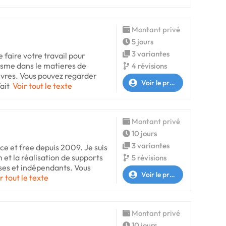
Montant privé
5 jours
3 variantes
 faire votre travail pour
isme dans le matieres de
4 révisions
ivres. Vous pouvez regarder
Voir le profil
ait
Voir tout le texte
Montant privé
10 jours
3 variantes
ce et free depuis 2009. Je suis
n et la réalisation de supports
5 révisions
ses et indépendants. Vous
Voir le profil
r tout le texte
Montant privé
10 jours