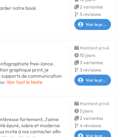
2 variantes
garder notre book
5 révisions
Voir le profil
Montant privé
10 jours
3 variantes
 infographiste free-lance.
ion graphique print, je
3 révisions
 de supports de communication
Voir le profil
vou
Voir tout le texte
Montant privé
5 jours
2 variantes
intéresse fortement, J'aime
ôté épuré, sobre et moderne
4 révisions
us invite à me contacter afin
Voir le profil