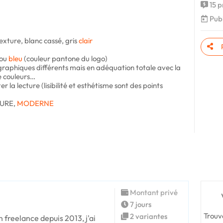
15 p
Publ
exture, blanc cassé, gris
clair
 ou
bleu
(couleur pantone du logo)
raphiques différents mais en adéquation totale avec la
e couleurs…
iter la lecture (lisibilité et esthétisme sont des points
EPURE,
MODERNE
Montant privé
7 jours
Trouv
2 variantes
n freelance depuis 2013, j'ai