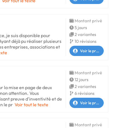
Voir tout le texte
Montant privé
5 jours
2 variantes
e, je suis disponible pour
 Ayant déjà pu réaliser plusieurs
10 révisions
s entreprises, associations et
Voir le profil
exte
Montant privé
12 jours
2 variantes
r la mise en page de deux
mon attention. Vous
6 révisions
sant preuve d'inventivité et de
Voir le profil
n le pr
Voir tout le texte
Montant privé