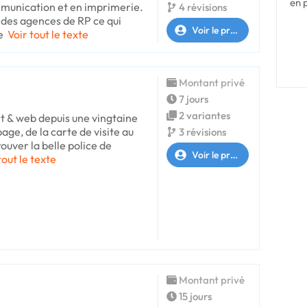
en 
mmunication et en imprimerie.
4 révisions
 des agences de RP ce qui
Voir le profil
e
Voir tout le texte
Montant privé
7 jours
2 variantes
nt & web depuis une vingtaine
age, de la carte de visite au
3 révisions
ouver la belle police de
Voir le profil
tout le texte
Montant privé
15 jours